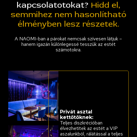
kapcsolatotokat?
Hidd el,
semmihez nem hasonlítható
élményben lesz részetek.
A NAOMI-ban a párokat nemcsak szívesen látjuk –
hanem igazán különlegessé tesszük az estét
számotokra.
Privát asztal
kettőtöknek:
Teljes diszkrécióban
élvezhetitek az estét a VIP
aszalunkból, rálátással a teljes