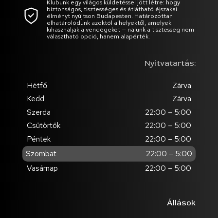
Klubunk egy világos küldetéssel jött létre: hogy
biztonságos, tisztességes és átlátható éjszakai
élményt nyújtson Budapesten. Határozottan
elhatárolódunk azoktól a helyektől, amelyek
kihasználják a vendégeket — nálunk a tisztesség nem
választható opció, hanem alapérték.
Nyitvatartás:
Hétfő
Zárva
Kedd
Zárva
Szerda
22:00 – 5:00
Csütörtök
22:00 – 5:00
Péntek
22:00 – 5:00
Szombat
22:00 – 5:00
Vasárnap
22:00 – 5:00
Állások