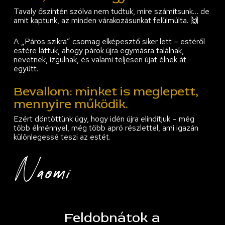
Tavaly őszintén szólva nem tudtuk, mire számítsunk… de
amit kaptunk, az minden várakozásunkat felülmúlta. 🙌
A „Páros szikra” csomag elképesztő siker lett – estéről
estére láttuk, ahogy párok újra egymásra találnak,
nevetnek, izgulnak, és valami teljesen újat élnek át
együtt.
Bevallom: minket is meglepett,
mennyire működik.
Ezért döntöttünk úgy, hogy idén újra elindítjuk – még
több élménnyel, még több apró részlettel, ami igazán
különlegessé teszi az estét.
Feldobnátok a