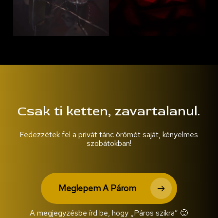
Csak ti ketten, zavartalanul.
Fedezzétek fel a privát tánc örömét saját, kényelmes
szobátokban!
Meglepem A Párom
A megjegyzésbe írd be, hogy „Páros szikra” 🙂