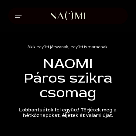
Skip
to
Menu
main
content
Akik együtt játszanak, együtt is maradnak.
NAOMI
Páros szikra
csomag
Lobbantsátok fel együtt! Törjétek meg a
hétköznapokat, éljetek át valami újat.