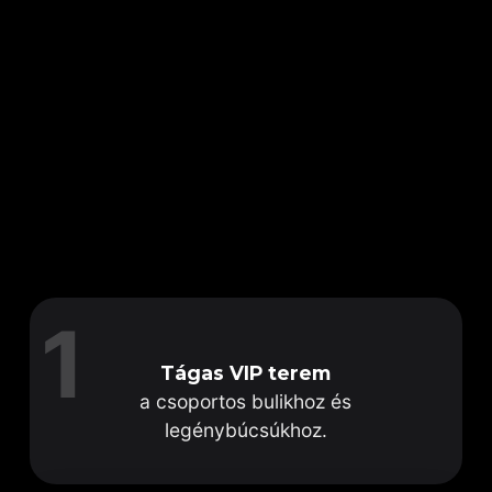
Éld át a NAOMI lenyűgöző éjszakai életét
két szinten!
Mindkét emeleten saját, vibráló tánctér,
bárpult és lüktető ritmusok és felejthetetlen
hangulat vár rád – így bármikor megtalálod a
hozzád illő vibe-ot, felfedezhetsz új tereket,
és bulizhatsz hajnalig a saját stílusodban.
Lefoglalom Az Élményt
1
Tágas VIP terem
a csoportos bulikhoz és
legénybúcsúkhoz.