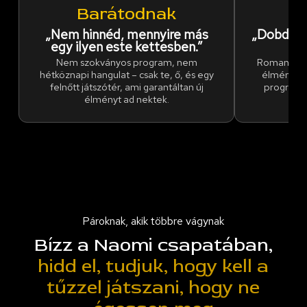
Barátodnak
B
„Nem hinnéd, mennyire más
„Dobd fel
egy ilyen este kettesben.”
Nem szokványos program, nem
Romantika, 
hétköznapi hangulat – csak te, ő, és egy
élmény a 
felnőtt játszótér, ami garantáltan új
program 
élményt ad nektek.
Pároknak, akik többre vágynak
Bízz a Naomi csapatában,
hidd el, tudjuk, hogy kell a
tűzzel játszani, hogy ne