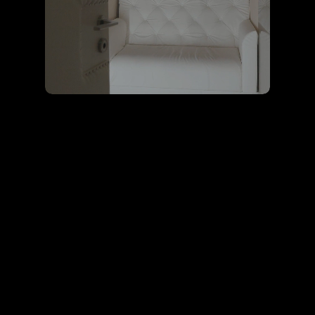
Válasszatok az Heaven vagy Devil privát
szobáink közül – hogy az éjszaka igazán a
tiétek legyen. Álljatok át a tiltott örömök
oldalára, vagy élvezzétek a mennyei
élvezeteket – sőt, akár mindkettőt
kipróbálhatjátok privát tánccal fűszervzve.