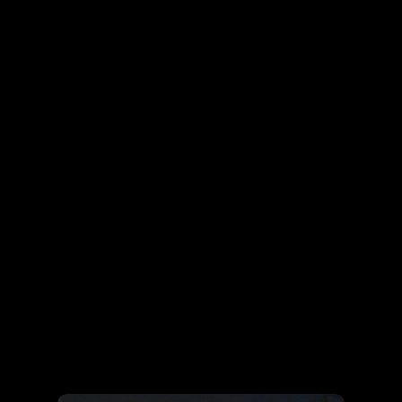
Lépj ki a hétköznapokból, és fedezd fel a
felnőtt szórakozás legizgalmasabb oldalát a
NAOMI exkluzív privát show-jain!
Hozd el a párod. Zárt ajtók mögött csak ti
döntitek el, milyen legyen az este hangulata
– legyen szó játékos flörtről, lassú
csábításról vagy vad kísértésről.
Lefoglalom Az Élményt