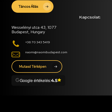
Táncos Állás
Kapcsolat:
Wesselényi utca 43, 1077
Budapest, Hungary
+36 70 343 5419
naomi@naomibudapest.com
Mutasd Térképen
Google értékelés:
4.5