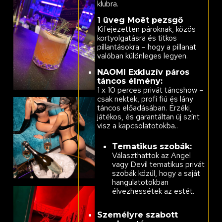
klubra.
1 üveg Moët pezsgő
Kifejezetten pároknak, közös
kortyolgatásra és titkos
pillantásokra – hogy a pillanat
valóban különleges legyen.
NAOMI Exkluzív páros
táncos élmény:
1 x 10 perces privát táncshow –
csak nektek, profi fiú és lány
táncos előadásában. Érzéki,
játékos, és garantáltan új színt
visz a kapcsolatotokba..
Tematikus szobák:
Választhattok az Angel
vagy Devil tematikus privát
szobák közül, hogy a saját
hangulatotokban
élvezhessétek az estét.
Személyre szabott