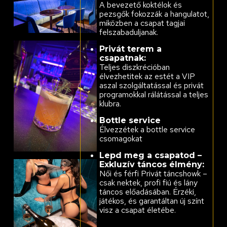
A bevezető koktélok és
pezsgők fokozzák a hangulatot,
miközben a csapat tagjai
felszabaduljanak.
Privát terem a
csapatnak:
Teljes diszkrécióban
élvezhetitek az estét a VIP
aszal szolgáltatással és privát
programokkal rálátással a teljes
klubra.
Bottle service
Élvezzétek a bottle service
csomagokat
Lepd meg a csapatod –
Exkluzív táncos élmény:
Női és férfi Privát táncshowk –
csak nektek, profi fiú és lány
táncos előadásában. Érzéki,
játékos, és garantáltan új színt
visz a csapat életébe.