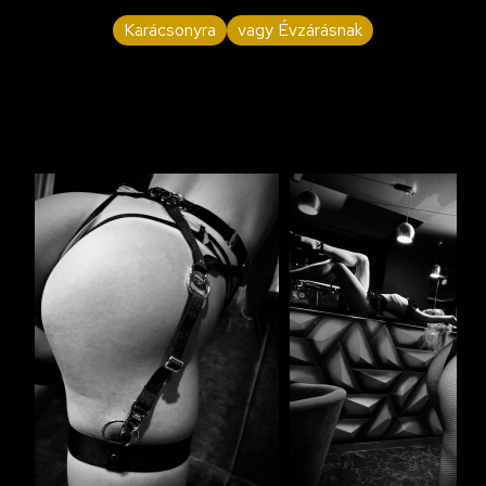
Karácsonyra
vagy Évzárásnak