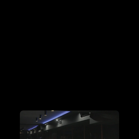
Lépj ki a hétköznapokból, és fedezd fel a
felnőtt szórakozás legizgalmasabb oldalát a
NAOMI exkluzív privát show-jain!
Hozd el a csapatod. Zárt ajtók mögött csak
ti döntitek el, milyen legyen az este
hangulata – legyen szó játékos flörtről, lassú
csábításról vagy vad kísértésről.
Ajánlatot Kérek