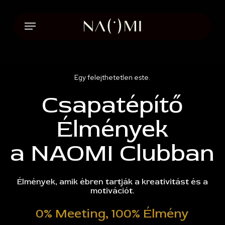
Skip
to
Menu
main
content
Egy felejthetetlen este.
Csapatépítő
Élmények
a NAOMI Clubban
Élmények, amik ébren tartják a kreativitást és a
motivációt.
0% Meeting, 100% Élmény