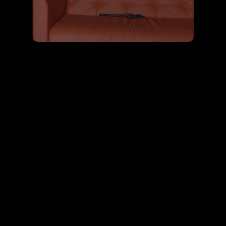
Válasszatok az Heaven vagy Devil privát
szobáink közül – hogy az éjszaka igazán a
tiétek legyen. Álljatok át a tiltott örömök
oldalára, vagy élvezzétek a mennyei
élvezeteket – sőt, akár mindkettőt
kipróbálhatjátok privát tánccal fűszerezve.
Ajánlatot Kérek