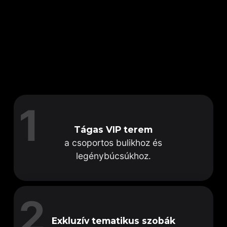
Éljétek át a NAOMI lenyűgöző éjszakai
életét két szinten!
Mindkét emeleten saját, vibráló tánctér,
bárpult és lüktető ritmusok és felejthetetlen
hangulat vár rád – így bármikor megtalálod a
hozzád illő vibe-ot, felfedezhetsz új tereket,
és bulizhatsz hajnalig a saját stílusodban.
Ajánlatot Kérek
1
Tágas VIP terem
a csoportos bulikhoz és
legénybúcsúkhoz.
2
Exkluzív tematikus szobák