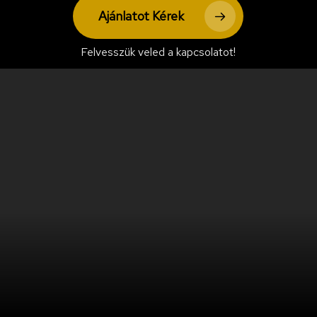
Ajánlatot Kérek
Felvesszük veled a kapcsolatot!
Navigate to the nex
Vibráló elegancia. Felejthetetlen pillanatok.