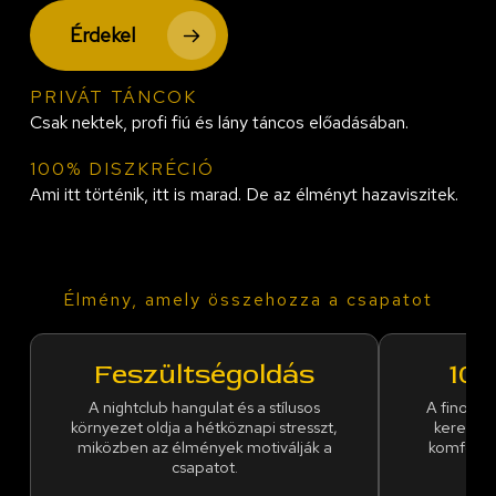
Érdekel
PRIVÁT TÁNCOK
Csak nektek, profi fiú és lány táncos előadásában.
100% DISZKRÉCIÓ
Ami itt történik, itt is marad. De az élményt hazaviszitek.
Élmény, amely összehozza a csapatot
Feszültségoldás
100
A nightclub hangulat és a stílusos
A finoman
környezet oldja a hétköznapi stresszt,
keretek 
miközben az élmények motiválják a
komfortér
csapatot.