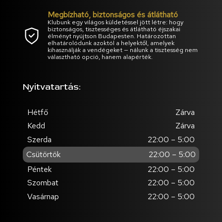
Megbízható, biztonságos és átlátható
Klubunk egy világos küldetéssel jött létre: hogy
biztonságos, tisztességes és átlátható éjszakai
élményt nyújtson Budapesten. Határozottan
elhatárolódunk azoktól a helyektől, amelyek
kihasználják a vendégeket — nálunk a tisztesség nem
választható opció, hanem alapérték.
Nyitvatartás:
Hétfő
Zárva
Kedd
Zárva
Szerda
22:00 – 5:00
Csütörtök
22:00 – 5:00
Péntek
22:00 – 5:00
Szombat
22:00 – 5:00
Vasárnap
22:00 – 5:00