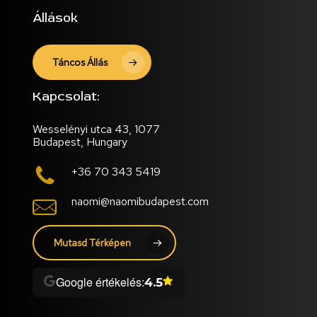
Állások
Táncos Állás
Kapcsolat:
Wesselényi utca 43, 1077
Budapest, Hungary
+36 70 343 5419
naomi@naomibudapest.com
Mutasd Térképen
Google értékelés:
4.5